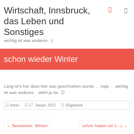
Zum
Wirtschaft, Innsbruck,
Inhalt
springen
das Leben und
Sonstiges
wichtig ist was anderes :-)
schon wieder Winter
Lang ist’s her dass hier was geschrieben wurde … naja … wichtig
ist was anderes .. steht ja da. 🙂
hotze
17. Januar 2013
Allgemein
←
Newsticker: Winter!
schön haben wir’s :-)
→