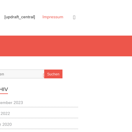
[updraft_central]
Impressum
Suchen
HIV
tember 2023
 2022
z 2020