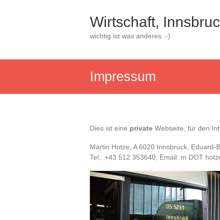
Zum
Inhalt
Wirtschaft, Innsbru
springen
wichtig ist was anderes :-)
Impressum
Dies ist eine
private
Webseite, für den Inh
Martin Hotze, A 6020 Innsbruck, Eduard
Tel.: +43 512 353640; Email: m DOT hot