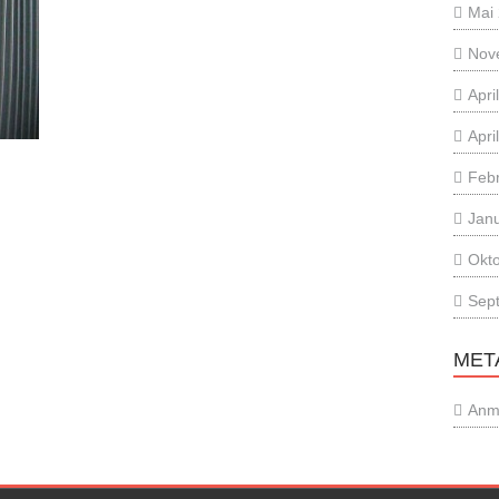
Mai
Nov
Apri
Apri
Feb
Jan
Okt
Sep
MET
Anm